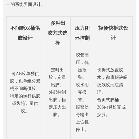
一的系统界面设计。
多种出
不间断双桶供
压力闭
轻便快拆式设
胶方式选
胶设计
环控制
计
择
胶管高
压，低
定时出
压报
快拆式放置胶
可AB胶单独供
胶，定量
警。
水，彻底解决螺
胶，也单组分双
出胶。
胶水用
纹残胶无法清
桶不间断供胶。
外部控制
完报
理。
特定的螺杆供胶
出胶，恒
警。
合页式胶桶，
或齿轮计量供
定压力出
报警信
30S内轻松完成
胶。
胶。
号输出
换胶。
上位机
停止。