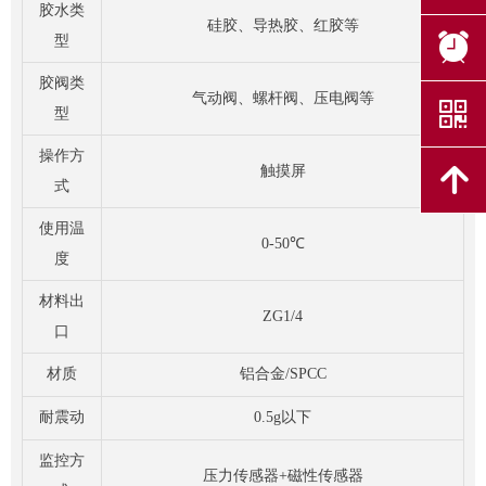
胶水类
硅胶、导热胶、红胶等
뀥
型
胶阀类
气动阀、螺杆阀、压电阀等
낃
型
操作方
触摸屏
녕
式
使用温
0-50℃
度
材料出
ZG1/4
口
材质
铝合金/SPCC
耐震动
0.5g以下
监控方
压力传感器+磁性传感器